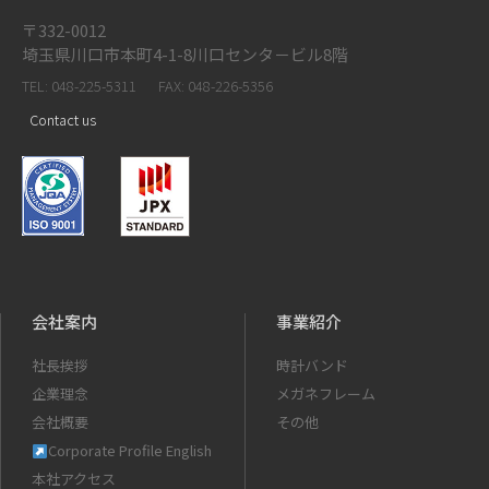
〒332-0012
埼玉県川口市本町4-1-8川口センタ－ビル8階
TEL: 048-225-5311
FAX: 048-226-5356
Contact us
会社案内
事業紹介
社長挨拶
時計バンド
企業理念
メガネフレーム
会社概要
その他
Corporate Profile English
本社アクセス