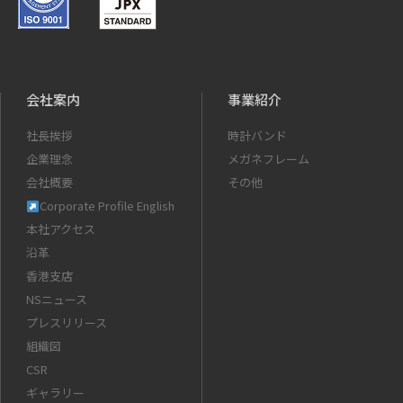
会社案内
事業紹介
社長挨拶
時計バンド
企業理念
メガネフレーム
会社概要
その他
Corporate Profile English
本社アクセス
沿革
香港支店
NSニュース
プレスリリース
組織図
CSR
ギャラリー