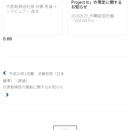
ProjectⅢ」の策定に関する
代表取締役社長 井藤 秀雄 イ
お知らせ
ンタビュアー 森本
20260629_中期経営計画
「ASEAN Pro
平成30年3月期 決算短信〔日本
基準〕（連結）
代表取締役の異動に関するお知らせ