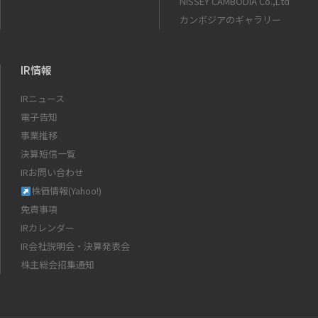
NISSEY CAMBODIA Co.,Ltd
カンボジアのギャラリー
IR情報
IRニュース
電子告知
事業推移
決算短信一覧
IRお問い合わせ
株価情報(Yahoo!)
免責事項
IRカレンダー
IR会社説明会・決算発表会
株主総会招集通知