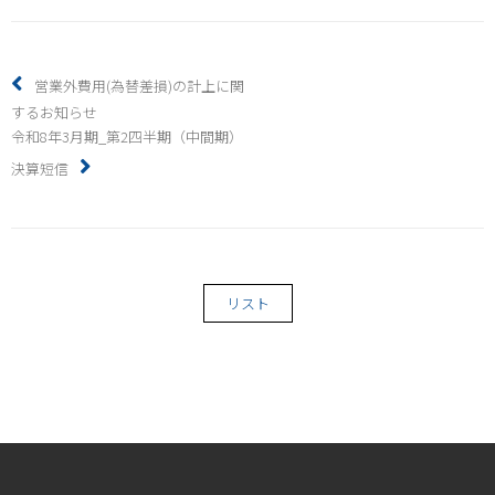
営業外費用(為替差損)の計上に関
するお知らせ
令和8年3月期_第2四半期（中間期）
決算短信
リスト