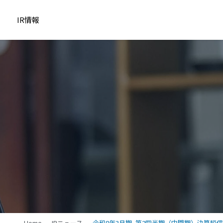
IR情報
Home
IRニュース
令和8年3月期_第2四半期（中間期）決算短信