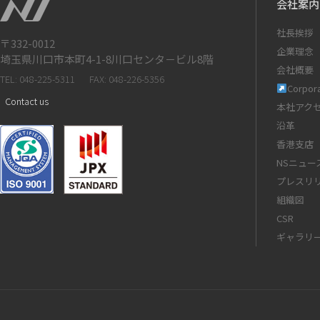
会社案内
社長挨拶
〒332-0012
企業理念
埼玉県川口市本町4-1-8川口センタ－ビル8階
会社概要
TEL: 048-225-5311
FAX: 048-226-5356
Corpora
Contact us
本社アク
沿革
香港支店
NSニュー
プレスリ
組織図
CSR
ギャラリ