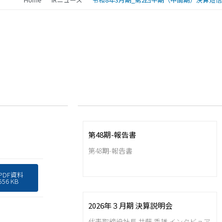
第48期-報告書
第48期-報告書
PDF資料
556 KB
2026年３月期 決算説明会
代表取締役社長 井藤 秀雄 インタビュア