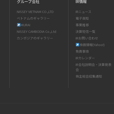
グループ会社
IR情報
NISSEY VIETNAM CO.,LTD
IRニュース
ベトナムのギャラリー
電子告知
MURAI
事業推移
NISSEY CAMBODIA Co.,Ltd
決算短信一覧
カンボジアのギャラリー
IRお問い合わせ
株価情報(Yahoo!)
免責事項
IRカレンダー
IR会社説明会・決算発表
会
株主総会招集通知