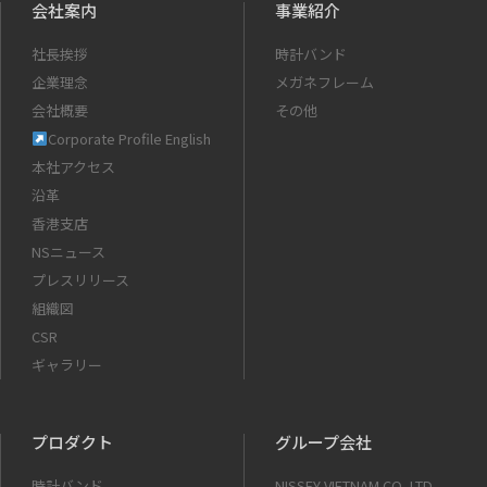
会社案内
事業紹介
社長挨拶
時計バンド
企業理念
メガネフレーム
会社概要
その他
Corporate Profile English
本社アクセス
沿革
香港支店
NSニュース
プレスリリース
組織図
CSR
ギャラリー
プロダクト
グループ会社
時計バンド
NISSEY VIETNAM CO.,LTD