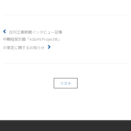
日刊工業新聞インタビュー記事
中期経営計画「ASEAN ProjectⅢ」
の策定に関するお知らせ
リスト