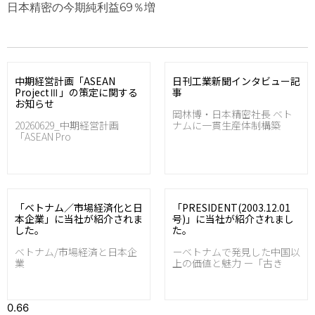
日本精密の今期純利益69％増
中期経営計画「ASEAN
日刊工業新聞インタビュー記
ProjectⅢ」の策定に関する
事
お知らせ
岡林博・日本精密社長 ベト
20260629_中期経営計画
ナムに一貫生産体制構築
「ASEAN Pro
「ベトナム／市場経済化と日
「PRESIDENT(2003.12.01
本企業」に当社が紹介されま
号)」に当社が紹介されまし
した。
た。
ベトナム/市場経済と日本企
ーベトナムで発見した中国以
業
上の価値と魅力 ー「古き