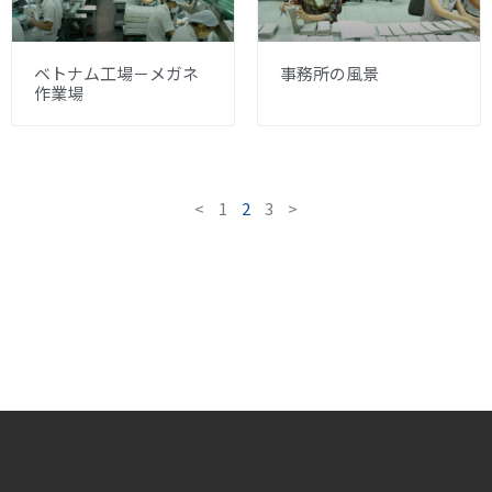
ベトナム工場－メガネ
事務所の風景
作業場
<
1
2
3
>