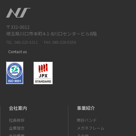
〒332-0012
埼玉県川口市本町4-1-8川口センタ－ビル8階
TEL: 048-225-5311
FAX: 048-226-5356
Contact us
会社案内
事業紹介
社長挨拶
時計バンド
企業理念
メガネフレーム
会社概要
その他