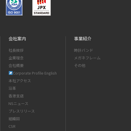
会社案内
事業紹介
社長挨拶
時計バンド
企業理念
メガネフレーム
会社概要
その他
Corporate Profile English
本社アクセス
沿革
香港支店
NSニュース
プレスリリース
組織図
CSR