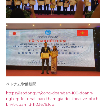
ベトナム労働新聞
https://laodong.vn/cong-doan/gan-100-doanh-
nghiep-fdi-nhat-ban-tham-gia-doi-thoai-ve-bhxh-
bhyt-cua-nld-1103679.ldo