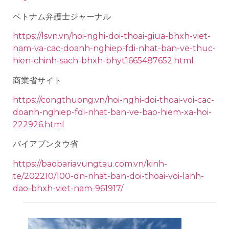
ベトナム弁護士ジャーナル
https://lsvn.vn/hoi-nghi-doi-thoai-giua-bhxh-viet-
nam-va-cac-doanh-nghiep-fdi-nhat-ban-ve-thuc-
hien-chinh-sach-bhxh-bhyt1665487652.html
商業省サイト
https://congthuong.vn/hoi-nghi-doi-thoai-voi-cac-
doanh-nghiep-fdi-nhat-ban-ve-bao-hiem-xa-hoi-
222926.html
バイアブンタウ省
https://baobariavungtau.com.vn/kinh-
te/202210/100-dn-nhat-ban-doi-thoai-voi-lanh-
dao-bhxh-viet-nam-961917/