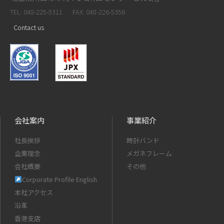
TEL: 048-225-5311
FAX: 048-226-5356
Contact us
会社案内
事業紹介
社長挨拶
時計バンド
企業理念
メガネフレーム
会社概要
その他
Corporate Profile English
本社アクセス
沿革
香港支店