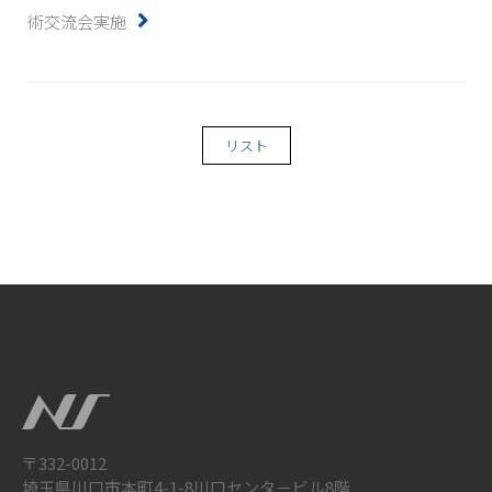
術交流会実施
リスト
〒332-0012
埼玉県川口市本町4-1-8川口センタ－ビル8階