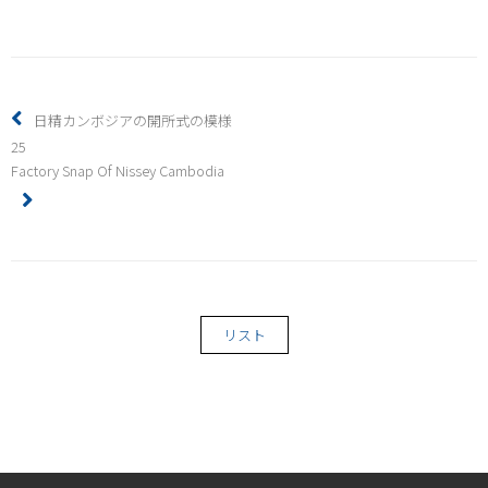
日精カンボジアの開所式の模様
25
Factory Snap Of Nissey Cambodia
リスト