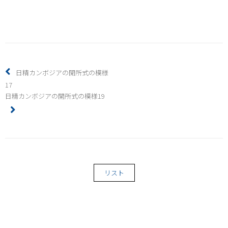
日精カンボジアの開所式の模様
17
日精カンボジアの開所式の模様19
リスト