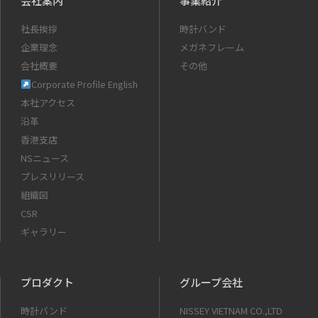
会社案内
事業紹介
社長挨拶
時計バンド
企業理念
メガネフレーム
会社概要
その他
Corporate Profile English
本社アクセス
沿革
香港支店
NSニュース
プレスリリース
組織図
CSR
ギャラリー
プロダクト
グループ会社
時計バンド
NISSEY VIETNAM CO.,LTD