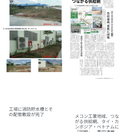
工場に消防貯水槽とそ
の配管敷設が完了
メコン工業地域、つな
がる供給網、タイ・カ
ンボジア・ベトナムに
「回廊」、豊田通商、