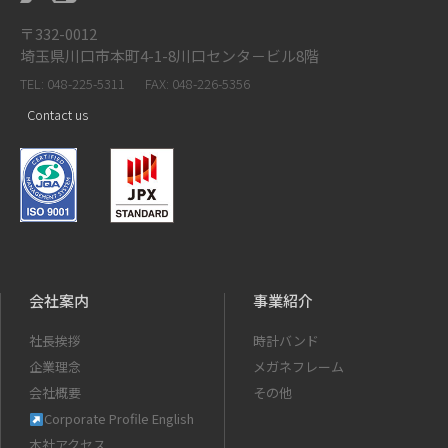
〒332-0012
埼玉県川口市本町4-1-8川口センタ－ビル8階
TEL: 048-225-5311
FAX: 048-226-5356
Contact us
会社案内
事業紹介
社長挨拶
時計バンド
企業理念
メガネフレーム
会社概要
その他
Corporate Profile English
本社アクセス