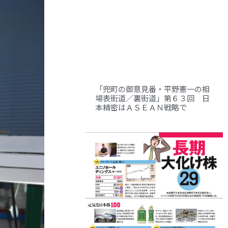
「兜町の御意見番・平野憲一の相
場表街道／裏街道」第６３回 日
本精密はＡＳＥＡＮ戦略で