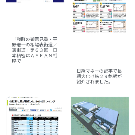
「兜町の御意見番・平
野憲一の相場表街道／
裏街道」第６３回 日
本精密はＡＳＥＡＮ戦
略で
日経マネーの記事で長
期大化け株２９銘柄が
紹介されました。