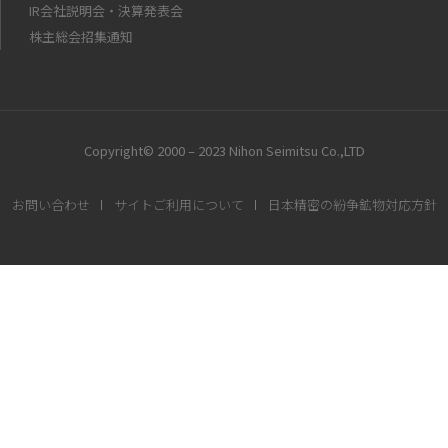
IR会社説明会・決算発表会
株主総会招集通知
Copyright© 2000 – 2023 Nihon Seimitsu Co.,LTD
お問い合わせ
サイトご利用について
日本精密の紛争鉱物対応方針