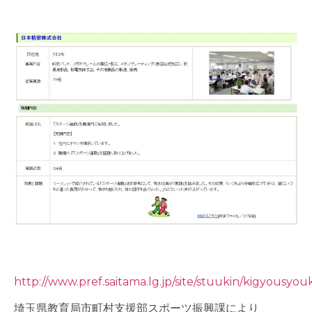
http://www.pref.saitama.lg.jp/site/stuukin/kigyousyou
埼玉県教育局市町村支援部スポーツ振興課により