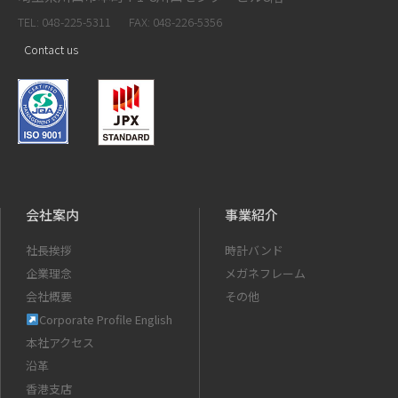
TEL: 048-225-5311
FAX: 048-226-5356
Contact us
会社案内
事業紹介
社長挨拶
時計バンド
企業理念
メガネフレーム
会社概要
その他
Corporate Profile English
本社アクセス
沿革
香港支店