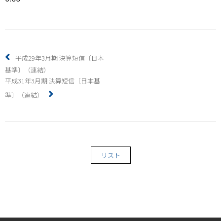
平成29年3月期 決算短信〔日本
基準〕（連結）
平成31年3月期 決算短信〔日本基
準〕（連結）
リスト