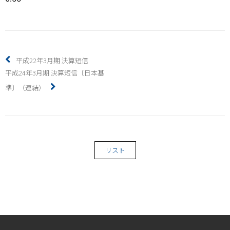
平成22年3月期 決算短信
平成24年3月期 決算短信〔日本基
準〕（連結）
リスト