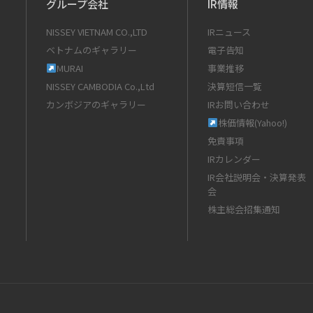
グループ会社
IR情報
NISSEY VIETNAM CO.,LTD
IRニュース
ベトナムのギャラリー
電子告知
MURAI
事業推移
NISSEY CAMBODIA Co.,Ltd
決算短信一覧
カンボジアのギャラリー
IRお問い合わせ
株価情報(Yahoo!)
免責事項
IRカレンダー
IR会社説明会・決算発表
会
株主総会招集通知