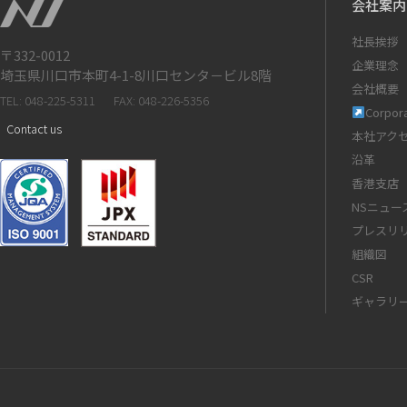
会社案内
社長挨拶
〒332-0012
企業理念
埼玉県川口市本町4-1-8川口センタ－ビル8階
会社概要
TEL: 048-225-5311
FAX: 048-226-5356
Corpora
Contact us
本社アク
沿革
香港支店
NSニュー
プレスリ
組織図
CSR
ギャラリ