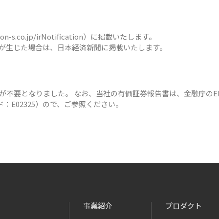
co.jp/irNotification）に掲載いたします。
が生じた場合は、日本経済新聞に掲載いたします。
告が不要となりました。 なお、当社の有価証券報告書は、金融庁のE
：E02325）ので、ご参照ください。
事業紹介
プロダクト