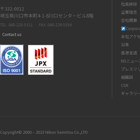
社長挨拶
〒332-0012
企業理念
埼玉県川口市本町4-1-8川口センタ－ビル8階
会社概要
TEL: 048-225-5311
FAX: 048-226-5356
Corpora
Contact us
本社アク
沿革
香港支店
NSニュー
プレスリ
組織図
CSR
ギャラリ
Copyright© 2000 – 2023 Nihon Seimitsu Co.,LTD