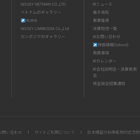
NISSEY VIETNAM CO.,LTD
IRニュース
ベトナムのギャラリー
電子告知
MURAI
事業推移
NISSEY CAMBODIA Co.,Ltd
決算短信一覧
カンボジアのギャラリー
IRお問い合わせ
株価情報(Yahoo!)
免責事項
IRカレンダー
IR会社説明会・決算発表
会
株主総会招集通知
お問い合わせ
サイトご利用について
日本精密の紛争鉱物対応方針