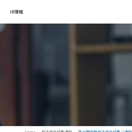
IR情報
Home
株主総会招集通知
第48期定時株主総会招集ご通知