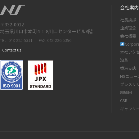
会社案内
社長挨拶
〒332-0012
企業理念
埼玉県川口市本町4-1-8川口センタ－ビル8階
会社概要
TEL: 048-225-5311
FAX: 048-226-5356
Corpora
Contact us
本社アク
沿革
香港支店
NSニュー
プレスリ
組織図
CSR
ギャラリ