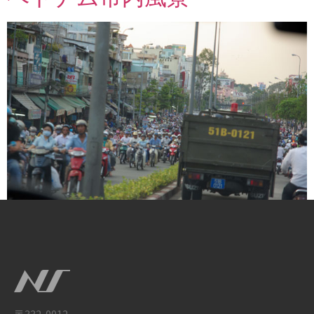
Next
→
〒332-0012