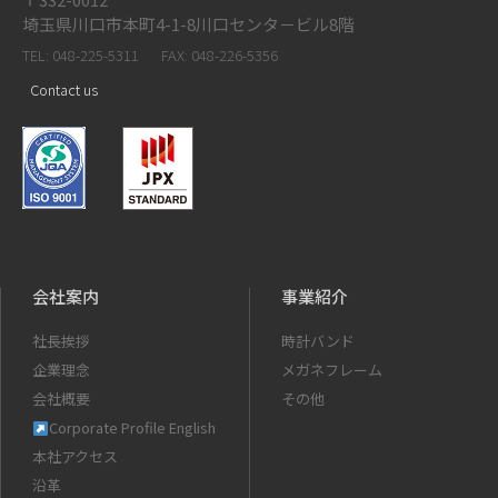
埼玉県川口市本町4-1-8川口センタ－ビル8階
TEL: 048-225-5311
FAX: 048-226-5356
Contact us
会社案内
事業紹介
社長挨拶
時計バンド
企業理念
メガネフレーム
会社概要
その他
Corporate Profile English
本社アクセス
沿革