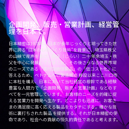
企画開発、販売・営業計画、経営管
理を日本で。
日本精密は1978年、日本が長年じっくりと培ってきた世
界に誇る”日本のものづくり技術”を背景に、埼玉県秩父
の山峡で産声をあげ、爾来（じらい）二十 年余埼玉・秩
父を中心に発展してきました。その後さらなる世界市場
のニーズである「高付加価値製品」の「低コスト化」に
答えるため、ベトナムへの製造拠点 移設以来ここ川口市
に本社を構え、日本において当社経営の根幹である経験
豊富な人間力で「企画開発、販売・営業計画」などのす
べてを一元管理しています。 お客様のニーズを的確に捉
える営業力を開発へ生かす。どこよりも迅速に、お客さ
まの満足度に高く応える製品をカタチにする。確かな技
術に裏打ちされた製品 を提供する。それが日本精密の使
命であり、社会への貢献の恒久的責任であると考えます。