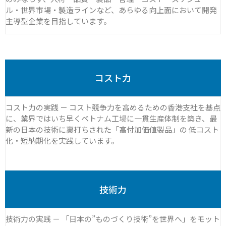
ル・世界市場・製造ラインなど、あらゆる向上面において開発
主導型企業を目指しています。
コスト力
コスト力の実践 － コスト競争力を高めるための香港支社を基点
に、業界ではいち早くベトナム工場に一貫生産体制を築き、最
新の日本の技術に裏打ちされた「高付加価値製品」の 低コスト
化・短納期化を実践しています。
技術力
技術力の実践 － 「日本の”ものづくり技術”を世界へ」をモット