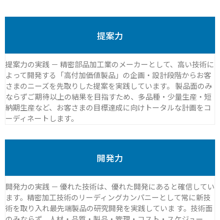
提案力
提案力の実践 － 精密部品加工業のメーカーとして、高い技術に
よって開発する「高付加価値製品」の企画・設計段階からお客
さまのニーズを先取りした提案を実践しています。 製品面のみ
ならずご期待以上の結果を目指すため、多品種・少量生産・短
納期生産など、お客さまの目標達成に向けトータルな計画をコ
ーディネートします。
開発力
開発力の実践 － 優れた技術は、優れた開発にあると確信してい
ます。精密加工技術のリーディングカンパニーとして常に新技
術を取り入れ最先端製品の研究開発を実践していま す。技術面
のみならず、人材・品質・製品・管理・コスト・スケジュー