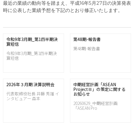
最近の業績の動向等を踏まえ、平成16年5月27日の決算発表
時に公表した業績予想を下記のとおり修正いたします。
令和9年3月期_第1四半期決
第48期-報告書
算短信
第48期-報告書
令和9年3月期_第1四半期決
算短信
2026年３月期 決算説明会
中期経営計画「ASEAN
ProjectⅢ」の策定に関する
代表取締役社長 井藤 秀雄 イ
お知らせ
ンタビュアー 森本
20260629_中期経営計画
「ASEAN Pro