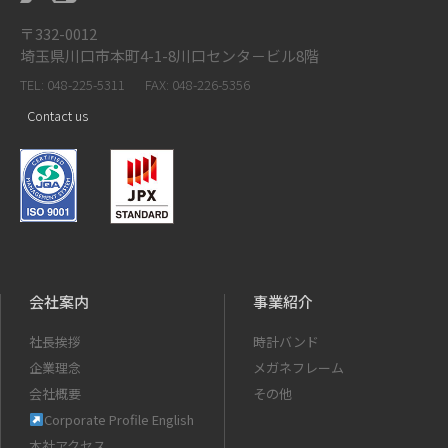
〒332-0012
埼玉県川口市本町4-1-8川口センタ－ビル8階
TEL: 048-225-5311
FAX: 048-226-5356
Contact us
会社案内
事業紹介
社長挨拶
時計バンド
企業理念
メガネフレーム
会社概要
その他
Corporate Profile English
本社アクセス