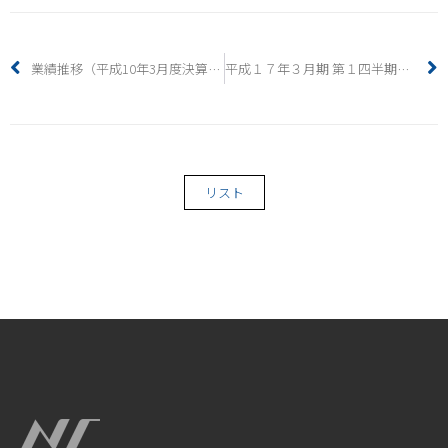
業績推移（平成10年3月度決算～平成16年3月度決算）
平成１７年３月期 第１四半期財務・業績の概況 第１四半期財務・業績の概況（連結）
リスト