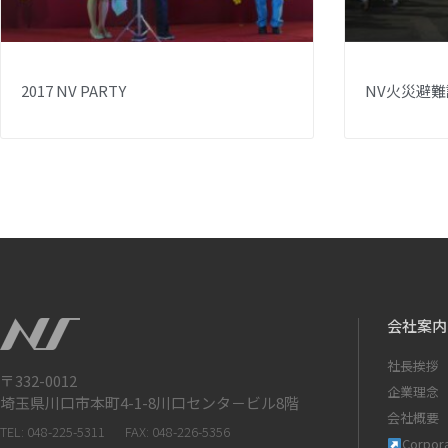
2017 NV PARTY
NV火災避難
会社案内
社長挨拶
〒332-0012
企業理念
埼玉県川口市本町4-1-8川口センタ－ビル8階
会社概要
TEL: 048-225-5311
FAX: 048-226-5356
Corpora