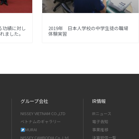
る功績に対し
2019年 日本人学校の中学生徒の職場
されました。
体験実習
グループ会社
IR情報
NISSEY VIETNAM CO.,LTD
IRニュース
ベトナムのギャラリー
電子告知
MURAI
事業推移
NISSEY CAMBODIA Co.,Ltd
決算短信一覧