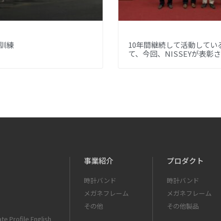
訓練
10年間継続して活動してい
て、今回、NISSEYが表彰
事業紹介
プロダクト
時計バンド
時計バンド
メガネフレーム
メガネフレーム
その他
その他製品
te Profile English