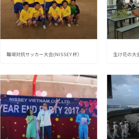
職場対抗サッカー大会(NISSEY 杯）
生け花の大