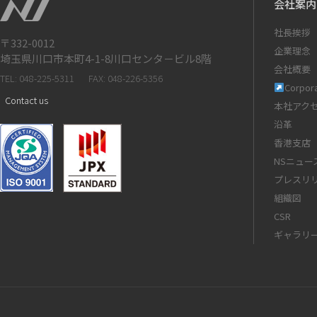
会社案内
社長挨拶
〒332-0012
企業理念
埼玉県川口市本町4-1-8川口センタ－ビル8階
会社概要
TEL: 048-225-5311
FAX: 048-226-5356
Corpora
Contact us
本社アク
沿革
香港支店
NSニュー
プレスリ
組織図
CSR
ギャラリ