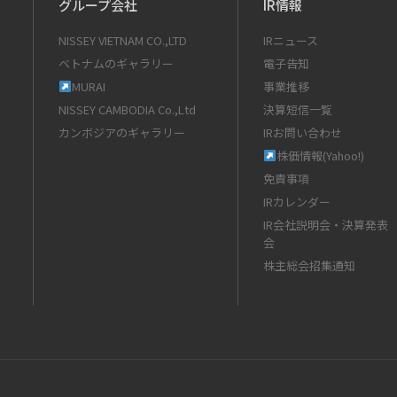
グループ会社
IR情報
NISSEY VIETNAM CO.,LTD
IRニュース
ベトナムのギャラリー
電子告知
MURAI
事業推移
NISSEY CAMBODIA Co.,Ltd
決算短信一覧
カンボジアのギャラリー
IRお問い合わせ
株価情報(Yahoo!)
免責事項
IRカレンダー
IR会社説明会・決算発表
会
株主総会招集通知