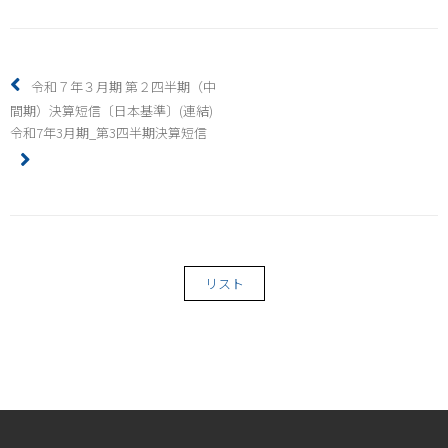
令和７年３月期 第２四半期（中
間期）決算短信〔日本基準〕(連結)
令和7年3月期_第3四半期決算短信
リスト